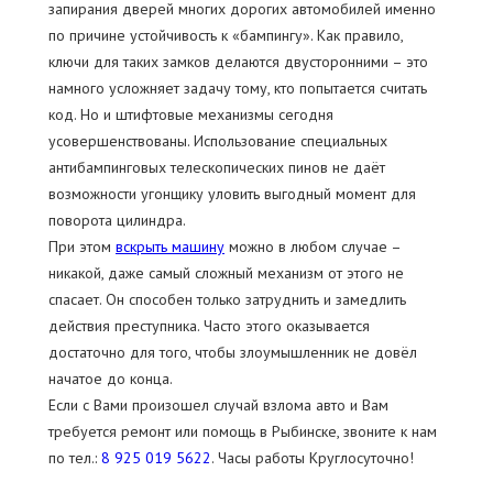
запирания дверей многих дорогих автомобилей именно
по причине устойчивость к «бампингу». Как правило,
ключи для таких замков делаются двусторонними – это
намного усложняет задачу тому, кто попытается считать
код. Но и штифтовые механизмы сегодня
усовершенствованы. Использование специальных
антибампинговых телескопических пинов не даёт
возможности угонщику уловить выгодный момент для
поворота цилиндра.
При этом
вскрыть машину
можно в любом случае –
никакой, даже самый сложный механизм от этого не
спасает. Он способен только затруднить и замедлить
действия преступника. Часто этого оказывается
достаточно для того, чтобы злоумышленник не довёл
начатое до конца.
Если с Вами произошел случай взлома авто и Вам
требуется ремонт или помощь в Рыбинске, звоните к нам
по тел.:
8 925 019 5622
. Часы работы Круглосуточно!